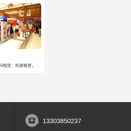
郑州展览物料租赁：桁架租赁，标准摊位租赁，舞台气球拱门租赁
郑州特装展台搭建：特装木结构，桁架喷绘展台，铝型材结构搭建
13303850237