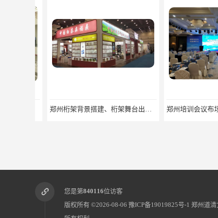
郑州桁架背景搭建、桁架舞台出租、会议签名墙搭建
您是第
840116
位访客
版权所有 ©2026-08-06
豫ICP备19019825号-1
郑州道清