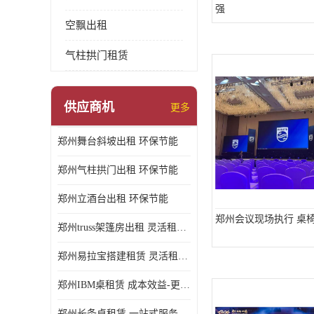
强
空飘出租
气柱拱门租赁
供应商机
更多
郑州舞台斜坡出租 环保节能
郑州气柱拱门出租 环保节能
郑州立酒台出租 环保节能
郑州会议现场执行 桌
郑州truss架篷房出租 灵活租赁期限
郑州易拉宝搭建租赁 灵活租赁期限
郑州IBM桌租赁 成本效益-更具经济性和实用性
郑州长条桌租赁 一站式服务