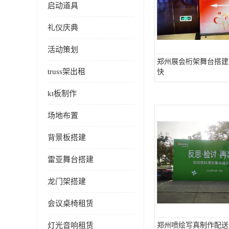
启动道具
礼仪庆典
活动策划
郑州展会桁架舞台搭建
truss架出租
快
kt板制作
场地布置
背景板搭建
雷亚舞台搭建
龙门架搭建
会议桌椅租赁
灯光音响租赁
郑州喷绘写真制作配送