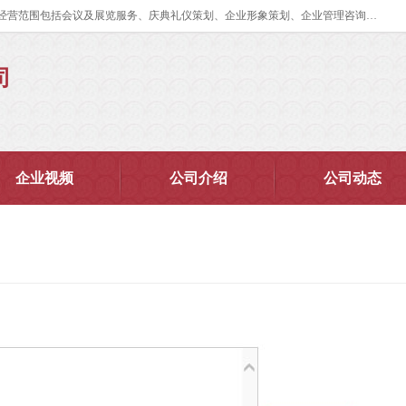
郑州道清文化传播有限公司成立于2015年，注册地位于郑州市管城区。经营范围包括会议及展览服务、庆典礼仪策划、企业形象策划、企业管理咨询、计算机图文设计、制作等。主要产品服务有：舞台桁架搭建，背景板搭建，灯光音响，雷亚舞台搭建、龙门架搭建、会议桌椅租赁、灯光音响租赁、空飘出租、气柱拱门租赁、喷绘写真制作、kt板制作。
司
企业视频
公司介绍
公司动态