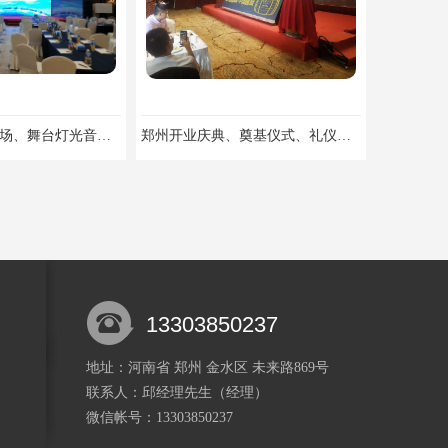
郑州培训会议布场、舞台灯光音响LED屏、桁架舞台木质背板
郑州开业庆典、奠基仪式、礼仪庆典、活动策划执行
13303850237
地址：河南省 郑州 金水区 未来路869号
联系人：邱经理
先生
（经理）
郑州背景搭建：桁架背景板、签名墙、签到墙、形象墙、舞台背景板
郑州舞台搭建：桁架灯光音响、雷亚舞台、T台、特装舞台
微信帐号：13303850237