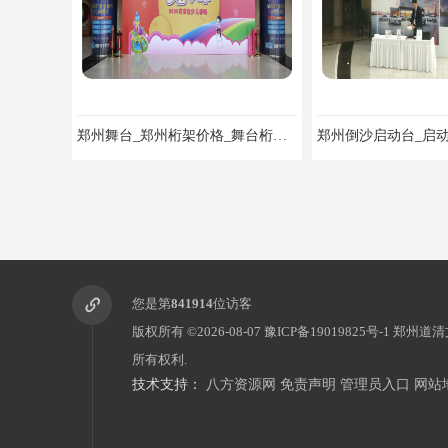
郑州舞台_郑州桁架价格_舞台桁架价格_舞台桁架背景价格
您是第
841914
位访客
版权所有 ©2026-08-07
豫ICP备19019825号-1
郑州道清
所有权利.
技术支持：
八方资源网
免责声明
管理员入口
网站
郑州展览物料租赁：桁架租赁，标准摊位租赁，舞台气球拱门租赁