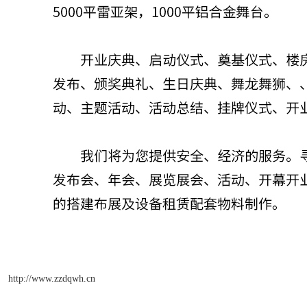
http://www.zzdqwh.cn