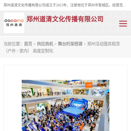
郑州道清文化传播有限公司成立于2015年，注册地位于郑州市管城区。经营范围包括会议及展览服务、庆典礼仪策划、企业形象策划、企业管理咨询、计算机图文设计、制作等。主要产品服务有：舞台桁架搭建，背景板搭建，灯光音响，雷亚舞台搭建、龙门架搭建、会议桌椅租赁、灯光音响租赁、空飘出租、气柱拱门租赁、喷绘写真制作、kt板制作。
郑州道清文化传播有限公司
当前位置：
首页
>
供应商机
>
舞台桁架搭建
> 郑州活动篷房租赁
舞台桁架搭建
雷亚架搭建
（户外 / 室内） 高度定制化
启动道具
礼仪庆典
活动策划
truss架出租
kt板制作
场地布置
背景板搭建
雷亚舞台搭建
龙门架搭建
会议桌椅租赁