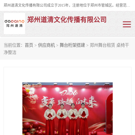
郑州道清文化传播有限公司成立于2015年，注册地位于郑州市管城区。经营范围包括会议及展览服务、庆典礼仪策划、企业形象策划、企业管理咨询、计算机图文设计、制作等。主要产品服务有：舞台桁架搭建，背景板搭建，灯光音响，雷亚舞台搭建、龙门架搭建、会议桌椅租赁、灯光音响租赁、空飘出租、气柱拱门租赁、喷绘写真制作、kt板制作。
郑州道清文化传播有限公司
当前位置：
首页
>
供应商机
>
舞台桁架搭建
> 郑州舞台租赁 桌椅干
舞台桁架搭建
雷亚架搭建
净整洁
启动道具
礼仪庆典
活动策划
truss架出租
kt板制作
场地布置
背景板搭建
雷亚舞台搭建
龙门架搭建
会议桌椅租赁