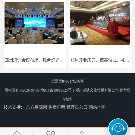
郑州培训会议布场、舞台灯光音响LED屏、桁架舞台木质背板
郑州开业庆典、奠基仪式、礼仪庆典、活动策划执行
您是第
846617
位访客
版权所有 ©2026-08-09
豫ICP备19019825号-1
郑州道清文化传播有限公司
保留所
有权利.
技术支持：
八方资源网
免责声明
管理员入口
网站地图