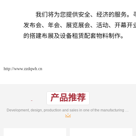
http://www.zzdqwh.cn
产品推荐
Development, design, production and sales in one of the manufacturing enterprises