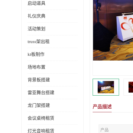
启动道具
礼仪庆典
活动策划
truss架出租
kt板制作
场地布置
背景板搭建
雷亚舞台搭建
龙门架搭建
产品描述
会议桌椅租赁
产品
灯光音响租赁