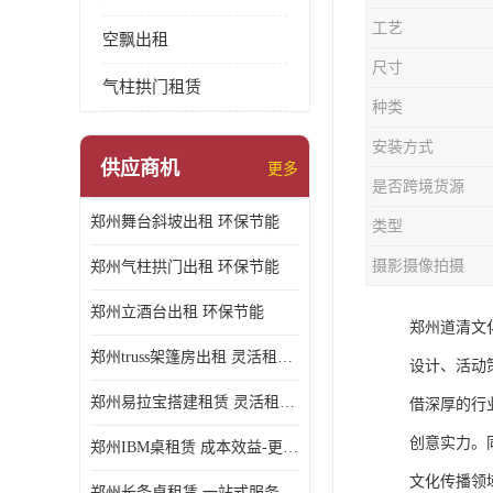
工艺
空飘出租
尺寸
气柱拱门租赁
种类
安装方式
供应商机
更多
是否跨境货源
郑州舞台斜坡出租 环保节能
类型
摄影摄像拍摄
郑州气柱拱门出租 环保节能
郑州立酒台出租 环保节能
郑州道清文
郑州truss架篷房出租 灵活租赁期限
设计、活动
郑州易拉宝搭建租赁 灵活租赁期限
借深厚的行
创意实力。
郑州IBM桌租赁 成本效益-更具经济性和实用性
文化传播领
郑州长条桌租赁 一站式服务