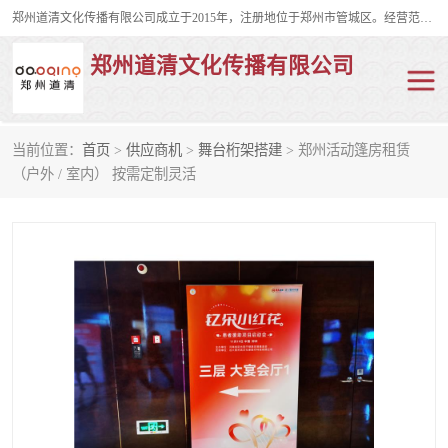
郑州道清文化传播有限公司成立于2015年，注册地位于郑州市管城区。经营范围包括会议及展览服务、庆典礼仪策划、企业形象策划、企业管理咨询、计算机图文设计、制作等。主要产品服务有：舞台桁架搭建，背景板搭建，灯光音响，雷亚舞台搭建、龙门架搭建、会议桌椅租赁、灯光音响租赁、空飘出租、气柱拱门租赁、喷绘写真制作、kt板制作。
郑州道清文化传播有限公司
当前位置：
首页
>
供应商机
>
舞台桁架搭建
> 郑州活动篷房租赁
舞台桁架搭建
雷亚架搭建
（户外 / 室内） 按需定制灵活
启动道具
礼仪庆典
活动策划
truss架出租
kt板制作
场地布置
背景板搭建
雷亚舞台搭建
龙门架搭建
会议桌椅租赁