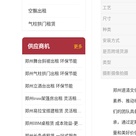
工艺
空飘出租
尺寸
气柱拱门租赁
种类
安装方式
供应商机
更多
是否跨境货源
郑州舞台斜坡出租 环保节能
类型
摄影摄像拍摄
郑州气柱拱门出租 环保节能
郑州立酒台出租 环保节能
郑州道清文
郑州truss架篷房出租 灵活租赁期限
素养、推动
郑州易拉宝搭建租赁 灵活租赁期限
们的团队具
承，通过定
郑州IBM桌租赁 成本效益-更具经济性和实用性
量和美好价
郑州长条桌租赁 一站式服务