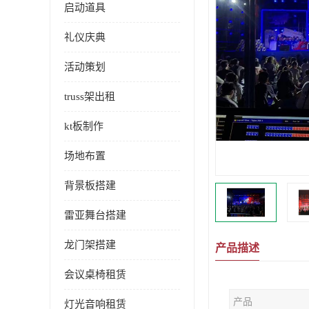
启动道具
礼仪庆典
活动策划
truss架出租
kt板制作
场地布置
背景板搭建
雷亚舞台搭建
龙门架搭建
产品描述
会议桌椅租赁
产品
灯光音响租赁