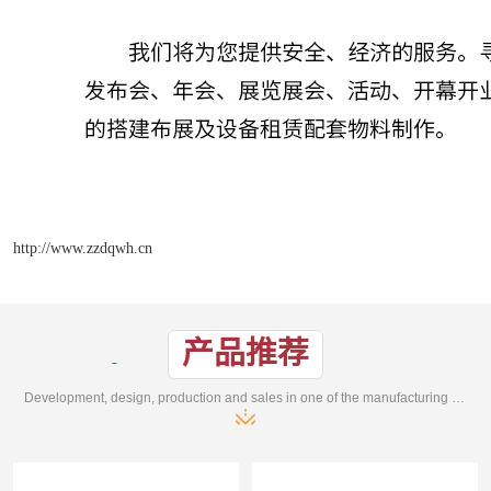
http://www.zzdqwh.cn
产品推荐
Development, design, production and sales in one of the manufacturing enterprises