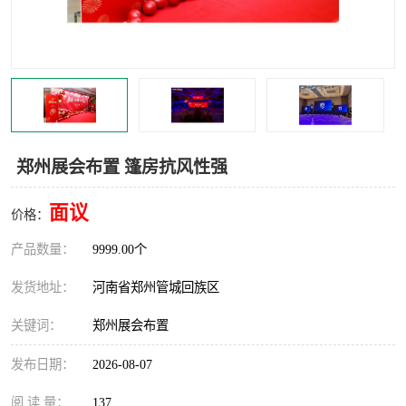
灯光音响租赁
空飘出租
气柱拱门租赁
喷绘写真制作
郑州展会布置 篷房抗风性强
面议
价格：
产品数量：
9999.00个
发货地址：
河南省郑州管城回族区
关键词：
郑州展会布置
发布日期：
2026-08-07
阅 读 量：
137