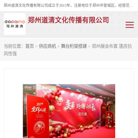
郑州道清文化传播有限公司成立于2015年，注册地位于郑州市管城区。经营范围包括会议及展览服务、庆典礼仪策划、企业形象策划、企业管理咨询、计算机图文设计、制作等。主要产品服务有：舞台桁架搭建，背景板搭建，灯光音响，雷亚舞台搭建、龙门架搭建、会议桌椅租赁、灯光音响租赁、空飘出租、气柱拱门租赁、喷绘写真制作、kt板制作。
郑州道清文化传播有限公司
当前位置：
首页
>
供应商机
>
舞台桁架搭建
> 郑州展会布置 篷房抗
舞台桁架搭建
雷亚架搭建
风性强
启动道具
礼仪庆典
活动策划
truss架出租
kt板制作
场地布置
背景板搭建
雷亚舞台搭建
龙门架搭建
会议桌椅租赁