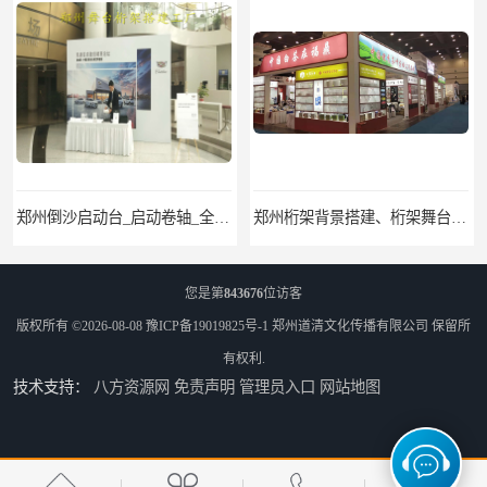
郑州桁架背景搭建、桁架舞台出租、会议签名墙搭建
郑州培训会议布场、舞台灯光音响LED屏、桁架舞台木质背板
您是第
843676
位访客
版权所有 ©2026-08-08
豫ICP备19019825号-1
郑州道清文化传播有限公司
保留所
有权利.
技术支持：
八方资源网
免责声明
管理员入口
网站地图