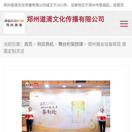
郑州道清文化传播有限公司成立于2015年，注册地位于郑州市管城区。经营范围包括会议及展览服务、庆典礼仪策划、企业形象策划、企业管理咨询、计算机图文设计、制作等。主要产品服务有：舞台桁架搭建，背景板搭建，灯光音响，雷亚舞台搭建、龙门架搭建、会议桌椅租赁、灯光音响租赁、空飘出租、气柱拱门租赁、喷绘写真制作、kt板制作。
郑州道清文化传播有限公司
当前位置：
首页
>
供应商机
>
舞台桁架搭建
> 郑州展会设备租赁 按
舞台桁架搭建
雷亚架搭建
需定制灵活
启动道具
礼仪庆典
活动策划
truss架出租
kt板制作
场地布置
背景板搭建
雷亚舞台搭建
龙门架搭建
会议桌椅租赁