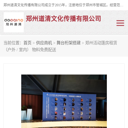
郑州道清文化传播有限公司成立于2015年，注册地位于郑州市管城区。经营范围包括会议及展览服务、庆典礼仪策划、企业形象策划、企业管理咨询、计算机图文设计、制作等。主要产品服务有：舞台桁架搭建，背景板搭建，灯光音响，雷亚舞台搭建、龙门架搭建、会议桌椅租赁、灯光音响租赁、空飘出租、气柱拱门租赁、喷绘写真制作、kt板制作。
郑州道清文化传播有限公司
当前位置：
首页
>
供应商机
>
舞台桁架搭建
> 郑州活动篷房租赁
舞台桁架搭建
雷亚架搭建
（户外 / 室内） 物料免费配送
启动道具
礼仪庆典
活动策划
truss架出租
kt板制作
场地布置
背景板搭建
雷亚舞台搭建
龙门架搭建
会议桌椅租赁