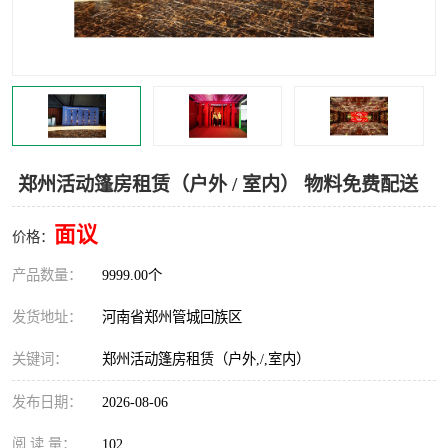
灯光音响租赁
空飘出租
气柱拱门租赁
喷绘写真制作
郑州活动篷房租赁（户外 / 室内） 物料免费配送
面议
价格：
产品数量：
9999.00个
发货地址：
河南省郑州管城回族区
关键词：
郑州活动篷房租赁（户外,/,室内）
发布日期：
2026-08-06
阅 读 量：
102