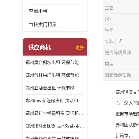
工艺
空飘出租
尺寸
气柱拱门租赁
种类
安装方式
供应商机
更多
是否跨境货源
郑州舞台斜坡出租 环保节能
类型
摄影摄像拍摄
郑州气柱拱门出租 环保节能
郑州立酒台出租 环保节能
郑州道清文
郑州truss架篷房出租 灵活租赁期限
心，深入了
郑州易拉宝搭建租赁 灵活租赁期限
把握市场趋
养和团队协
郑州IBM桌租赁 成本效益-更具经济性和实用性
新篇章。
郑州长条桌租赁 一站式服务