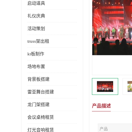
启动道具
礼仪庆典
活动策划
truss架出租
kt板制作
场地布置
背景板搭建
雷亚舞台搭建
龙门架搭建
产品描述
会议桌椅租赁
产品
灯光音响租赁