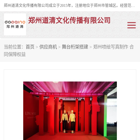
郑州道清文化传播有限公司成立于2015年，注册地位于郑州市管城区。经营范围包括会议及展览服务、庆典礼仪策划、企业形象策划、企业管理咨询、计算机图文设计、制作等。主要产品服务有：舞台桁架搭建，背景板搭建，灯光音响，雷亚舞台搭建、龙门架搭建、会议桌椅租赁、灯光音响租赁、空飘出租、气柱拱门租赁、喷绘写真制作、kt板制作。
郑州道清文化传播有限公司
当前位置：
首页
>
供应商机
>
舞台桁架搭建
> 郑州喷绘写真制作 合
舞台桁架搭建
雷亚架搭建
同保障权益
启动道具
礼仪庆典
活动策划
truss架出租
kt板制作
场地布置
背景板搭建
雷亚舞台搭建
龙门架搭建
会议桌椅租赁