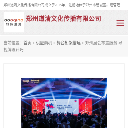
郑州道清文化传播有限公司成立于2015年，注册地位于郑州市管城区。经营范围包括会议及展览服务、庆典礼仪策划、企业形象策划、企业管理咨询、计算机图文设计、制作等。主要产品服务有：舞台桁架搭建，背景板搭建，灯光音响，雷亚舞台搭建、龙门架搭建、会议桌椅租赁、灯光音响租赁、空飘出租、气柱拱门租赁、喷绘写真制作、kt板制作。
郑州道清文化传播有限公司
当前位置：
首页
>
供应商机
>
舞台桁架搭建
> 郑州展会布置服务 导
舞台桁架搭建
雷亚架搭建
视牌设计巧
启动道具
礼仪庆典
活动策划
truss架出租
kt板制作
场地布置
背景板搭建
雷亚舞台搭建
龙门架搭建
会议桌椅租赁