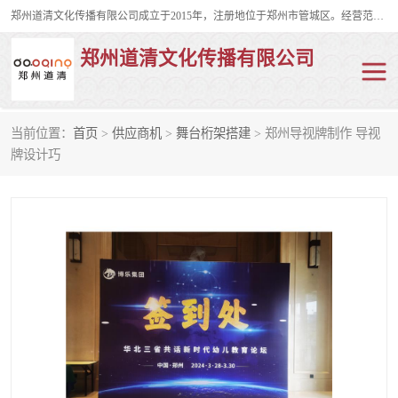
郑州道清文化传播有限公司成立于2015年，注册地位于郑州市管城区。经营范围包括会议及展览服务、庆典礼仪策划、企业形象策划、企业管理咨询、计算机图文设计、制作等。主要产品服务有：舞台桁架搭建，背景板搭建，灯光音响，雷亚舞台搭建、龙门架搭建、会议桌椅租赁、灯光音响租赁、空飘出租、气柱拱门租赁、喷绘写真制作、kt板制作。
郑州道清文化传播有限公司
当前位置：
首页
>
供应商机
>
舞台桁架搭建
> 郑州导视牌制作 导视
舞台桁架搭建
雷亚架搭建
牌设计巧
启动道具
礼仪庆典
活动策划
truss架出租
kt板制作
场地布置
背景板搭建
雷亚舞台搭建
龙门架搭建
会议桌椅租赁