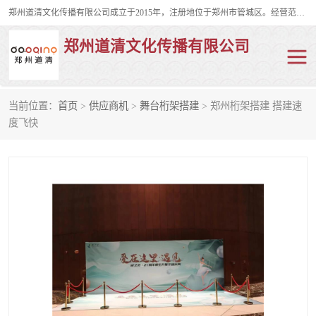
郑州道清文化传播有限公司成立于2015年，注册地位于郑州市管城区。经营范围包括会议及展览服务、庆典礼仪策划、企业形象策划、企业管理咨询、计算机图文设计、制作等。主要产品服务有：舞台桁架搭建，背景板搭建，灯光音响，雷亚舞台搭建、龙门架搭建、会议桌椅租赁、灯光音响租赁、空飘出租、气柱拱门租赁、喷绘写真制作、kt板制作。
郑州道清文化传播有限公司
当前位置：
首页
>
供应商机
>
舞台桁架搭建
> 郑州桁架搭建 搭建速
舞台桁架搭建
雷亚架搭建
度飞快
启动道具
礼仪庆典
活动策划
truss架出租
kt板制作
场地布置
背景板搭建
雷亚舞台搭建
龙门架搭建
会议桌椅租赁