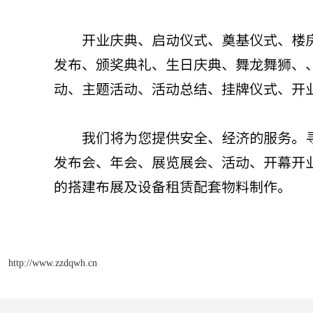
http://www.zzdqwh.cn