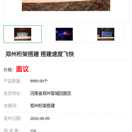
灯光音响租赁
空飘出租
气柱拱门租赁
喷绘写真制作
郑州桁架搭建 搭建速度飞快
面议
价格：
产品数量：
9999.00个
发货地址：
河南省郑州管城回族区
关键词：
郑州桁架搭建
发布日期：
2026-08-09
阅 读 量：
116