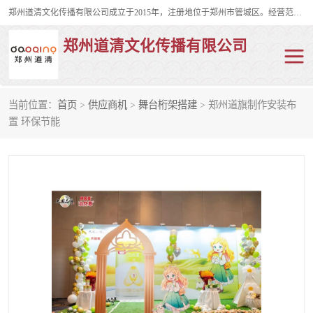
郑州道清文化传播有限公司成立于2015年，注册地位于郑州市管城区。经营范围包括会议及展览服务、庆典礼仪策划、企业形象策划、企业管理咨询、计算机图文设计、制作等。主要产品服务有：舞台桁架搭建，背景板搭建，灯光音响，雷亚舞台搭建、龙门架搭建、会议桌椅租赁、灯光音响租赁、空飘出租、气柱拱门租赁、喷绘写真制作、kt板制作。
郑州道清文化传播有限公司
当前位置：
首页
>
供应商机
>
舞台桁架搭建
> 郑州道旗制作安装布
舞台桁架搭建
雷亚架搭建
置 环保节能
启动道具
礼仪庆典
活动策划
truss架出租
kt板制作
场地布置
背景板搭建
雷亚舞台搭建
龙门架搭建
会议桌椅租赁