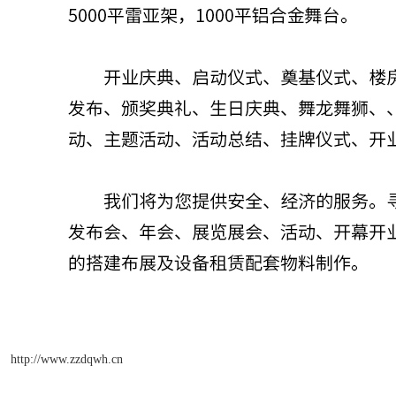
http://www.zzdqwh.cn