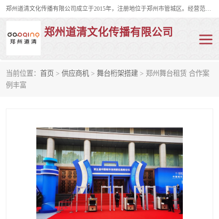
郑州道清文化传播有限公司成立于2015年，注册地位于郑州市管城区。经营范围包括会议及展览服务、庆典礼仪策划、企业形象策划、企业管理咨询、计算机图文设计、制作等。主要产品服务有：舞台桁架搭建，背景板搭建，灯光音响，雷亚舞台搭建、龙门架搭建、会议桌椅租赁、灯光音响租赁、空飘出租、气柱拱门租赁、喷绘写真制作、kt板制作。
郑州道清文化传播有限公司
当前位置：
首页
>
供应商机
>
舞台桁架搭建
> 郑州舞台租赁 合作案
舞台桁架搭建
雷亚架搭建
例丰富
启动道具
礼仪庆典
活动策划
truss架出租
kt板制作
场地布置
背景板搭建
雷亚舞台搭建
龙门架搭建
会议桌椅租赁