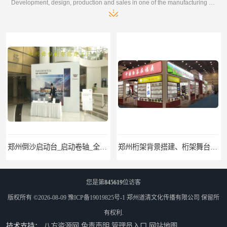
Development, design, production and sales in one of the manufacturing enterprises
郑州桁架背景搭建、桁架舞台出租、会议签名墙搭建
郑州培训会议布场、舞台灯光音响LED屏、桁架舞台木质背板
您是第
845619
位访客
版权所有 ©2026-08-09
豫ICP备19019825号-1
郑州道清文化传播有限公司
保留所
有权利.
技术支持：
八方资源网
免责声明
管理员入口
网站地图