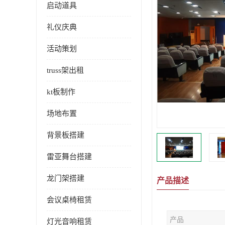
启动道具
礼仪庆典
活动策划
truss架出租
kt板制作
场地布置
背景板搭建
雷亚舞台搭建
龙门架搭建
产品描述
会议桌椅租赁
产品
灯光音响租赁