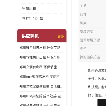
工艺
空飘出租
尺寸
气柱拱门租赁
种类
安装方式
供应商机
更多
是否跨境货源
郑州舞台斜坡出租 环保节能
类型
摄影摄像拍摄
郑州气柱拱门出租 环保节能
郑州立酒台出租 环保节能
郑州道清文
郑州truss架篷房出租 灵活租赁期限
要性。因此
郑州易拉宝搭建租赁 灵活租赁期限
和技能，能
好价值观。
郑州IBM桌租赁 成本效益-更具经济性和实用性
郑州长条桌租赁 一站式服务