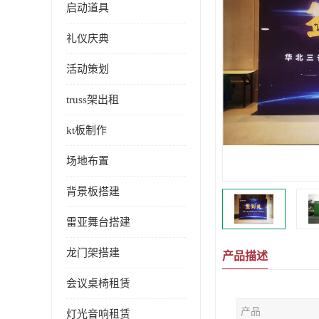
启动道具
礼仪庆典
活动策划
truss架出租
kt板制作
场地布置
背景板搭建
雷亚舞台搭建
龙门架搭建
产品描述
会议桌椅租赁
产品
灯光音响租赁