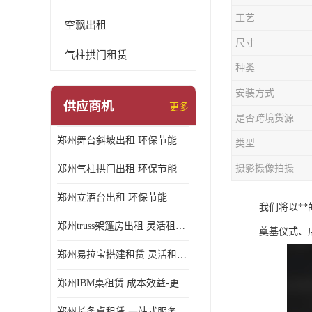
工艺
空飘出租
尺寸
气柱拱门租赁
种类
安装方式
供应商机
更多
是否跨境货源
郑州舞台斜坡出租 环保节能
类型
摄影摄像拍摄
郑州气柱拱门出租 环保节能
郑州立酒台出租 环保节能
我们将以*
郑州truss架篷房出租 灵活租赁期限
奠基仪式、
郑州易拉宝搭建租赁 灵活租赁期限
郑州IBM桌租赁 成本效益-更具经济性和实用性
郑州长条桌租赁 一站式服务