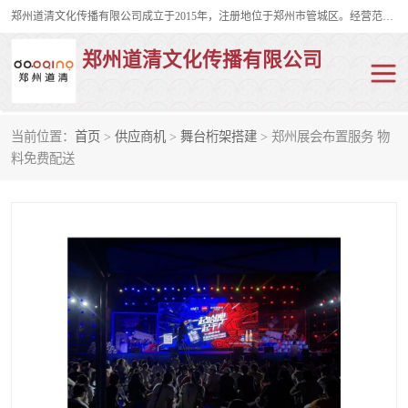
郑州道清文化传播有限公司成立于2015年，注册地位于郑州市管城区。经营范围包括会议及展览服务、庆典礼仪策划、企业形象策划、企业管理咨询、计算机图文设计、制作等。主要产品服务有：舞台桁架搭建，背景板搭建，灯光音响，雷亚舞台搭建、龙门架搭建、会议桌椅租赁、灯光音响租赁、空飘出租、气柱拱门租赁、喷绘写真制作、kt板制作。
郑州道清文化传播有限公司
当前位置：
首页
>
供应商机
>
舞台桁架搭建
> 郑州展会布置服务 物
舞台桁架搭建
雷亚架搭建
料免费配送
启动道具
礼仪庆典
活动策划
truss架出租
kt板制作
场地布置
背景板搭建
雷亚舞台搭建
龙门架搭建
会议桌椅租赁