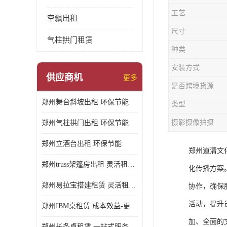
工艺
空飘出租
尺寸
气柱拱门租赁
种类
安装方式
供应商机
更多
是否跨境货源
郑州舞台斜坡出租 环保节能
类型
摄影摄像拍摄
郑州气柱拱门出租 环保节能
郑州立酒台出租 环保节能
郑州道清文
郑州truss架篷房出租 灵活租赁期限
化传播方案
郑州易拉宝搭建租赁 灵活租赁期限
协作，确保
活动，提升
郑州IBM桌租赁 成本效益-更具经济性和实用性
加、全面的
郑州长条桌租赁 一站式服务