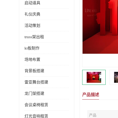
启动道具
礼仪庆典
活动策划
truss架出租
kt板制作
场地布置
背景板搭建
雷亚舞台搭建
龙门架搭建
产品描述
会议桌椅租赁
产品
灯光音响租赁