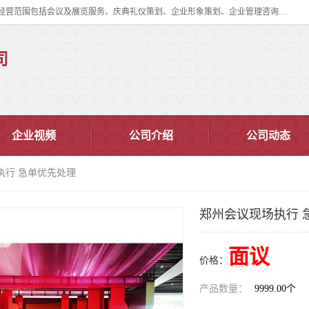
郑州道清文化传播有限公司成立于2015年，注册地位于郑州市管城区。经营范围包括会议及展览服务、庆典礼仪策划、企业形象策划、企业管理咨询、计算机图文设计、制作等。主要产品服务有：舞台桁架搭建，背景板搭建，灯光音响，雷亚舞台搭建、龙门架搭建、会议桌椅租赁、灯光音响租赁、空飘出租、气柱拱门租赁、喷绘写真制作、kt板制作。
司
企业视频
公司介绍
公司动态
执行 急单优先处理
郑州会议现场执行 
面议
价格：
产品数量：
9999.00个