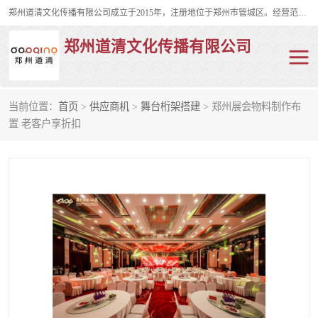
郑州道清文化传播有限公司成立于2015年，注册地位于郑州市管城区。经营范围包括会议及展览服务、庆典礼仪策划、企业形象策划、企业管理咨询、计算机图文设计、制作等。主要产品服务有：舞台桁架搭建，背景板搭建，灯光音响，雷亚舞台搭建、龙门架搭建、会议桌椅租赁、灯光音响租赁、空飘出租、气柱拱门租赁、喷绘写真制作、kt板制作。
郑州道清文化传播有限公司
当前位置：
首页
>
供应商机
>
舞台桁架搭建
> 郑州展会物料制作布
舞台桁架搭建
雷亚架搭建
置 老客户享折扣
启动道具
礼仪庆典
活动策划
truss架出租
kt板制作
场地布置
背景板搭建
雷亚舞台搭建
龙门架搭建
会议桌椅租赁