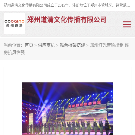
郑州道清文化传播有限公司成立于2015年，注册地位于郑州市管城区。经营范围包括会议及展览服务、庆典礼仪策划、企业形象策划、企业管理咨询、计算机图文设计、制作等。主要产品服务有：舞台桁架搭建，背景板搭建，灯光音响，雷亚舞台搭建、龙门架搭建、会议桌椅租赁、灯光音响租赁、空飘出租、气柱拱门租赁、喷绘写真制作、kt板制作。
郑州道清文化传播有限公司
当前位置：
首页
>
供应商机
>
舞台桁架搭建
> 郑州灯光音响出租 篷
舞台桁架搭建
雷亚架搭建
房抗风性强
启动道具
礼仪庆典
活动策划
truss架出租
kt板制作
场地布置
背景板搭建
雷亚舞台搭建
龙门架搭建
会议桌椅租赁