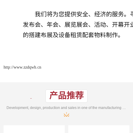
http://www.zzdqwh.cn
产品推荐
Development, design, production and sales in one of the manufacturing enterprises