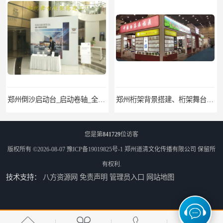
郑州桁架背景搭建、桁架舞台出租、会议签名墙搭建
郑州培训会议布场、舞台灯光音响LED屏、桁架舞台木质背板
您是第
841729
位访客
版权所有 ©2026-08-07
豫ICP备19019825号-1
郑州道清文化传播有限公司
保留所
有权利.
技术支持：
八方资源网
免责声明
管理员入口
网站地图