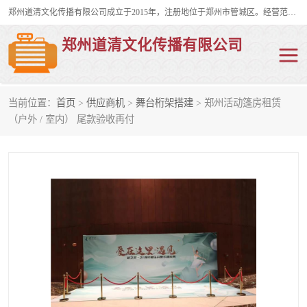
郑州道清文化传播有限公司成立于2015年，注册地位于郑州市管城区。经营范围包括会议及展览服务、庆典礼仪策划、企业形象策划、企业管理咨询、计算机图文设计、制作等。主要产品服务有：舞台桁架搭建，背景板搭建，灯光音响，雷亚舞台搭建、龙门架搭建、会议桌椅租赁、灯光音响租赁、空飘出租、气柱拱门租赁、喷绘写真制作、kt板制作。
郑州道清文化传播有限公司
当前位置：
首页
>
供应商机
>
舞台桁架搭建
> 郑州活动篷房租赁
舞台桁架搭建
雷亚架搭建
（户外 / 室内） 尾款验收再付
启动道具
礼仪庆典
活动策划
truss架出租
kt板制作
场地布置
背景板搭建
雷亚舞台搭建
龙门架搭建
会议桌椅租赁