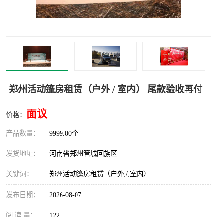
灯光音响租赁
空飘出租
气柱拱门租赁
喷绘写真制作
郑州活动篷房租赁（户外 / 室内） 尾款验收再付
面议
价格：
产品数量：
9999.00个
发货地址：
河南省郑州管城回族区
关键词：
郑州活动篷房租赁（户外,/,室内）
发布日期：
2026-08-07
阅 读 量：
122