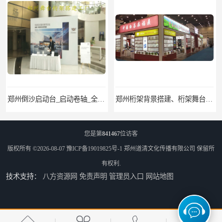
郑州桁架背景搭建、桁架舞台出租、会议签名墙搭建
郑州培训会议布场、舞台灯光音响LED屏、桁架舞台木质背板
您是第
841467
位访客
版权所有 ©2026-08-07
豫ICP备19019825号-1
郑州道清文化传播有限公司
保留所
有权利.
技术支持：
八方资源网
免责声明
管理员入口
网站地图