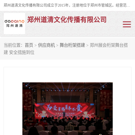
郑州道清文化传播有限公司成立于2015年，注册地位于郑州市管城区。经营范围包括会议及展览服务、庆典礼仪策划、企业形象策划、企业管理咨询、计算机图文设计、制作等。主要产品服务有：舞台桁架搭建，背景板搭建，灯光音响，雷亚舞台搭建、龙门架搭建、会议桌椅租赁、灯光音响租赁、空飘出租、气柱拱门租赁、喷绘写真制作、kt板制作。
郑州道清文化传播有限公司
当前位置：
首页
>
供应商机
>
舞台桁架搭建
> 郑州展会桁架舞台搭
舞台桁架搭建
雷亚架搭建
建 安全措施到位
启动道具
礼仪庆典
活动策划
truss架出租
kt板制作
场地布置
背景板搭建
雷亚舞台搭建
龙门架搭建
会议桌椅租赁