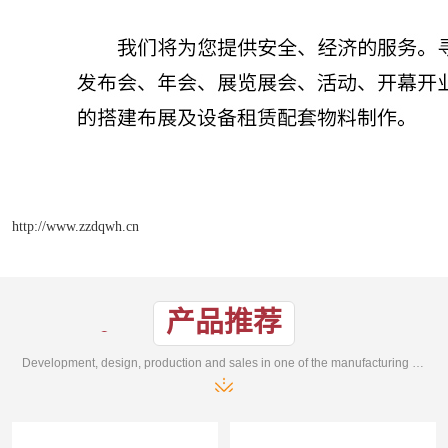
http://www.zzdqwh.cn
产品推荐
Development, design, production and sales in one of the manufacturing enterprises