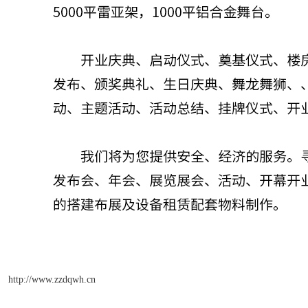
http://www.zzdqwh.cn