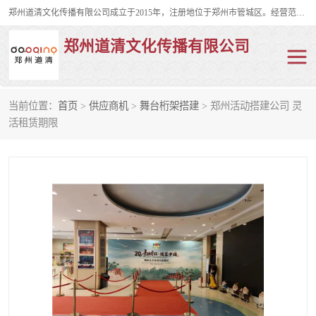
郑州道清文化传播有限公司成立于2015年，注册地位于郑州市管城区。经营范围包括会议及展览服务、庆典礼仪策划、企业形象策划、企业管理咨询、计算机图文设计、制作等。主要产品服务有：舞台桁架搭建，背景板搭建，灯光音响，雷亚舞台搭建、龙门架搭建、会议桌椅租赁、灯光音响租赁、空飘出租、气柱拱门租赁、喷绘写真制作、kt板制作。
郑州道清文化传播有限公司
当前位置：
首页
>
供应商机
>
舞台桁架搭建
> 郑州活动搭建公司 灵
舞台桁架搭建
雷亚架搭建
活租赁期限
启动道具
礼仪庆典
活动策划
truss架出租
kt板制作
场地布置
背景板搭建
雷亚舞台搭建
龙门架搭建
会议桌椅租赁