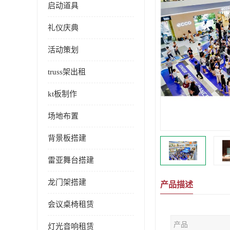
启动道具
礼仪庆典
活动策划
truss架出租
kt板制作
场地布置
背景板搭建
雷亚舞台搭建
龙门架搭建
产品描述
会议桌椅租赁
产品
灯光音响租赁