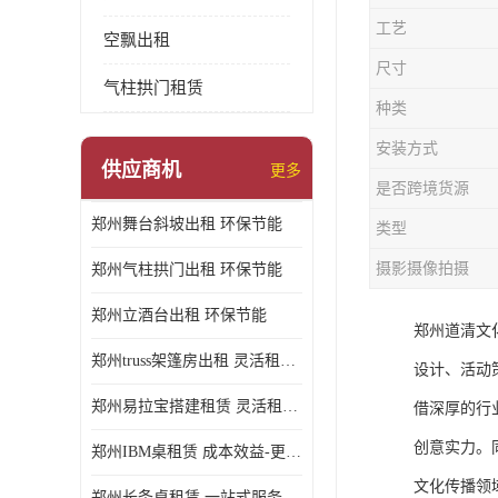
工艺
空飘出租
尺寸
气柱拱门租赁
种类
安装方式
供应商机
更多
是否跨境货源
郑州舞台斜坡出租 环保节能
类型
摄影摄像拍摄
郑州气柱拱门出租 环保节能
郑州立酒台出租 环保节能
郑州道清文
郑州truss架篷房出租 灵活租赁期限
设计、活动
郑州易拉宝搭建租赁 灵活租赁期限
借深厚的行
创意实力。
郑州IBM桌租赁 成本效益-更具经济性和实用性
文化传播领
郑州长条桌租赁 一站式服务