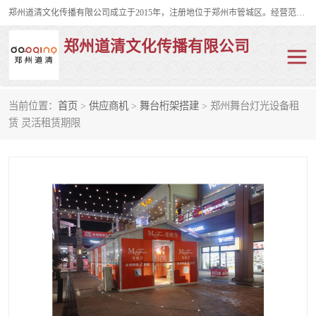
郑州道清文化传播有限公司成立于2015年，注册地位于郑州市管城区。经营范围包括会议及展览服务、庆典礼仪策划、企业形象策划、企业管理咨询、计算机图文设计、制作等。主要产品服务有：舞台桁架搭建，背景板搭建，灯光音响，雷亚舞台搭建、龙门架搭建、会议桌椅租赁、灯光音响租赁、空飘出租、气柱拱门租赁、喷绘写真制作、kt板制作。
郑州道清文化传播有限公司
当前位置：
首页
>
供应商机
>
舞台桁架搭建
> 郑州舞台灯光设备租
舞台桁架搭建
雷亚架搭建
赁 灵活租赁期限
启动道具
礼仪庆典
活动策划
truss架出租
kt板制作
场地布置
背景板搭建
雷亚舞台搭建
龙门架搭建
会议桌椅租赁