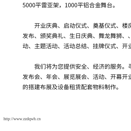
http://www.zzdqwh.cn