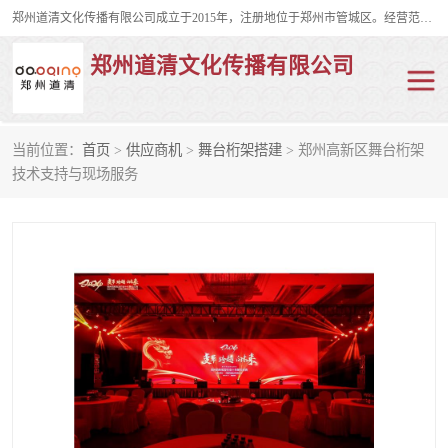
郑州道清文化传播有限公司成立于2015年，注册地位于郑州市管城区。经营范围包括会议及展览服务、庆典礼仪策划、企业形象策划、企业管理咨询、计算机图文设计、制作等。主要产品服务有：舞台桁架搭建，背景板搭建，灯光音响，雷亚舞台搭建、龙门架搭建、会议桌椅租赁、灯光音响租赁、空飘出租、气柱拱门租赁、喷绘写真制作、kt板制作。
郑州道清文化传播有限公司
当前位置：
首页
>
供应商机
>
舞台桁架搭建
> 郑州高新区舞台桁架
舞台桁架搭建
雷亚架搭建
技术支持与现场服务
启动道具
礼仪庆典
活动策划
truss架出租
kt板制作
场地布置
背景板搭建
雷亚舞台搭建
龙门架搭建
会议桌椅租赁