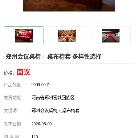
灯光音响租赁
空飘出租
气柱拱门租赁
喷绘写真制作
郑州会议桌椅 + 桌布椅套 多样性选择
面议
价格：
产品数量：
9999.00个
发货地址：
河南省郑州管城回族区
关键词：
郑州会议桌椅,+,桌布椅套
发布日期：
2026-08-09
阅 读 量：
120