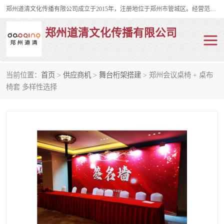
郑州道清文化传播有限公司成立于2015年，注册地位于郑州市管城区。经营范围包括会议及展览服务、庆典礼仪策划、企业形象策划、企业管理咨询、计算机图文设计、制作等。主要产品服务有：舞台桁架搭建，背景板搭建，灯光音响，雷亚舞台搭建、龙门架搭建、会议桌椅租赁、灯光音响租赁、空飘出租、气柱拱门租赁、喷绘写真制作、kt板制作。
郑州道清文化传播有限公司
当前位置：
首页
>
供应商机
>
舞台桁架搭建
> 郑州会议桌椅 + 桌布
舞台桁架搭建
雷亚架搭建
椅套 多样性选择
启动道具
礼仪庆典
活动策划
truss架出租
kt板制作
场地布置
背景板搭建
雷亚舞台搭建
龙门架搭建
会议桌椅租赁