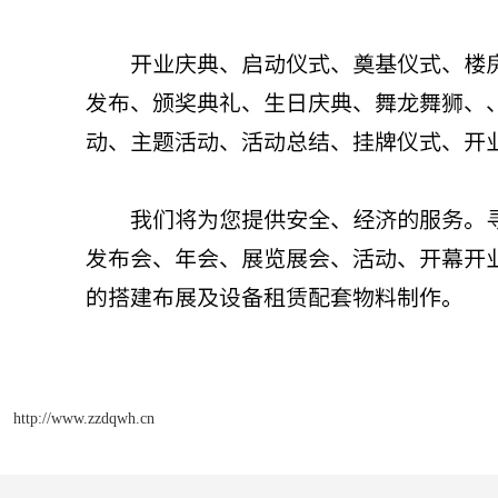
http://www.zzdqwh.cn