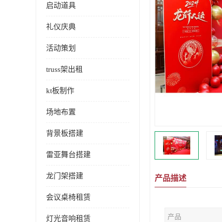
启动道具
礼仪庆典
活动策划
truss架出租
kt板制作
场地布置
背景板搭建
雷亚舞台搭建
龙门架搭建
产品描述
会议桌椅租赁
产品
灯光音响租赁