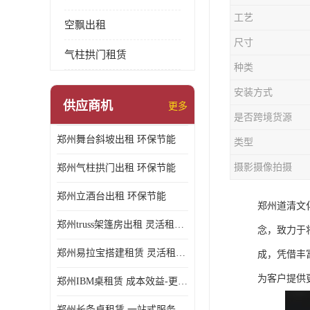
工艺
空飘出租
尺寸
气柱拱门租赁
种类
安装方式
供应商机
更多
是否跨境货源
郑州舞台斜坡出租 环保节能
类型
摄影摄像拍摄
郑州气柱拱门出租 环保节能
郑州立酒台出租 环保节能
郑州道清文
郑州truss架篷房出租 灵活租赁期限
念，致力于
郑州易拉宝搭建租赁 灵活租赁期限
成，凭借丰
为客户提供
郑州IBM桌租赁 成本效益-更具经济性和实用性
郑州长条桌租赁 一站式服务