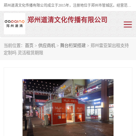
郑州道清文化传播有限公司成立于2015年，注册地位于郑州市管城区。经营范围包括会议及展览服务、庆典礼仪策划、企业形象策划、企业管理咨询、计算机图文设计、制作等。主要产品服务有：舞台桁架搭建，背景板搭建，灯光音响，雷亚舞台搭建、龙门架搭建、会议桌椅租赁、灯光音响租赁、空飘出租、气柱拱门租赁、喷绘写真制作、kt板制作。
郑州道清文化传播有限公司
当前位置：
首页
>
供应商机
>
舞台桁架搭建
> 郑州雷亚架出租支持
舞台桁架搭建
雷亚架搭建
定制吗 灵活租赁期限
启动道具
礼仪庆典
活动策划
truss架出租
kt板制作
场地布置
背景板搭建
雷亚舞台搭建
龙门架搭建
会议桌椅租赁