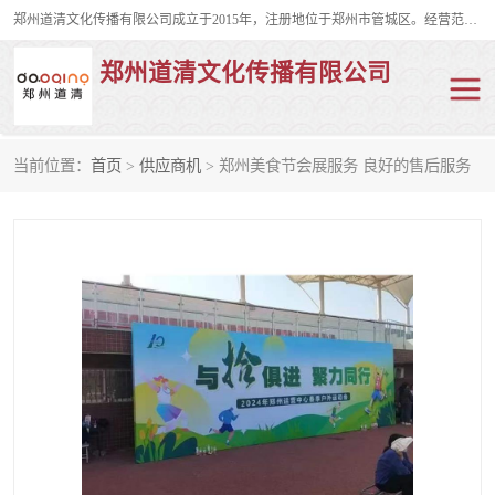
郑州道清文化传播有限公司成立于2015年，注册地位于郑州市管城区。经营范围包括会议及展览服务、庆典礼仪策划、企业形象策划、企业管理咨询、计算机图文设计、制作等。主要产品服务有：舞台桁架搭建，背景板搭建，灯光音响，雷亚舞台搭建、龙门架搭建、会议桌椅租赁、灯光音响租赁、空飘出租、气柱拱门租赁、喷绘写真制作、kt板制作。
郑州道清文化传播有限公司
当前位置：
首页
>
供应商机
> 郑州美食节会展服务 良好的售后服务
舞台桁架搭建
雷亚架搭建
启动道具
礼仪庆典
活动策划
truss架出租
kt板制作
场地布置
背景板搭建
雷亚舞台搭建
龙门架搭建
会议桌椅租赁