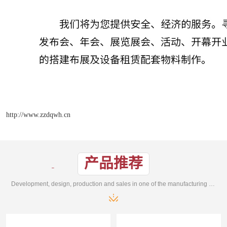
http://www.zzdqwh.cn
产品推荐
Development, design, production and sales in one of the manufacturing enterprises