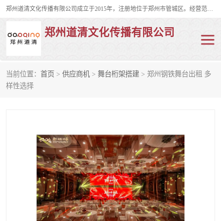
郑州道清文化传播有限公司成立于2015年，注册地位于郑州市管城区。经营范围包括会议及展览服务、庆典礼仪策划、企业形象策划、企业管理咨询、计算机图文设计、制作等。主要产品服务有：舞台桁架搭建，背景板搭建，灯光音响，雷亚舞台搭建、龙门架搭建、会议桌椅租赁、灯光音响租赁、空飘出租、气柱拱门租赁、喷绘写真制作、kt板制作。
郑州道清文化传播有限公司
当前位置：
首页
>
供应商机
>
舞台桁架搭建
> 郑州钢铁舞台出租 多
舞台桁架搭建
雷亚架搭建
样性选择
启动道具
礼仪庆典
活动策划
truss架出租
kt板制作
场地布置
背景板搭建
雷亚舞台搭建
龙门架搭建
会议桌椅租赁