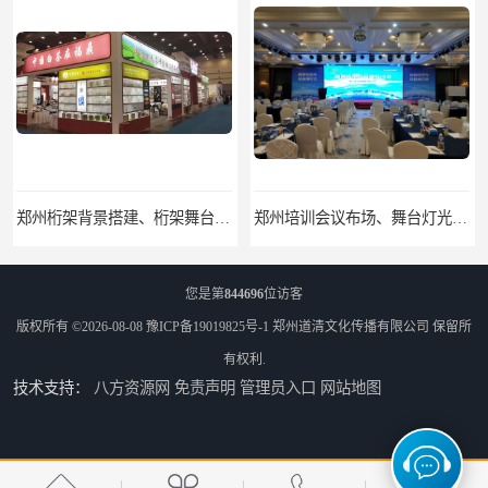
郑州桁架背景搭建、桁架舞台出租、会议签名墙搭建
郑州培训会议布场、舞台灯光音响LED屏、桁架舞台木质背板
您是第
844696
位访客
版权所有 ©2026-08-08
豫ICP备19019825号-1
郑州道清文化传播有限公司
保留所
有权利.
技术支持：
八方资源网
免责声明
管理员入口
网站地图