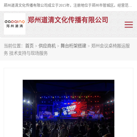
郑州道清文化传播有限公司成立于2015年，注册地位于郑州市管城区。经营范围包括会议及展览服务、庆典礼仪策划、企业形象策划、企业管理咨询、计算机图文设计、制作等。主要产品服务有：舞台桁架搭建，背景板搭建，灯光音响，雷亚舞台搭建、龙门架搭建、会议桌椅租赁、灯光音响租赁、空飘出租、气柱拱门租赁、喷绘写真制作、kt板制作。
郑州道清文化传播有限公司
当前位置：
首页
>
供应商机
>
舞台桁架搭建
> 郑州会议桌椅搬运服
舞台桁架搭建
雷亚架搭建
务 技术支持与现场服务
启动道具
礼仪庆典
活动策划
truss架出租
kt板制作
场地布置
背景板搭建
雷亚舞台搭建
龙门架搭建
会议桌椅租赁