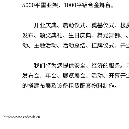
http://www.zzdqwh.cn