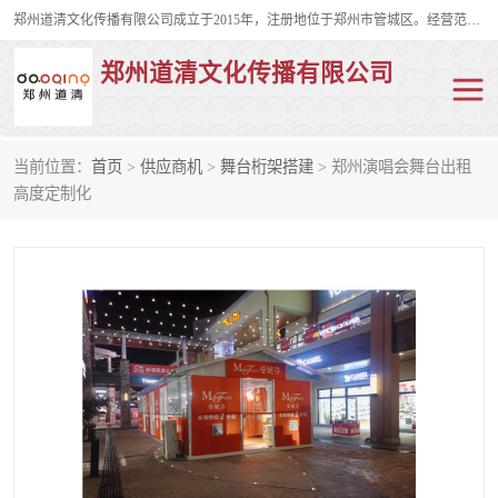
郑州道清文化传播有限公司成立于2015年，注册地位于郑州市管城区。经营范围包括会议及展览服务、庆典礼仪策划、企业形象策划、企业管理咨询、计算机图文设计、制作等。主要产品服务有：舞台桁架搭建，背景板搭建，灯光音响，雷亚舞台搭建、龙门架搭建、会议桌椅租赁、灯光音响租赁、空飘出租、气柱拱门租赁、喷绘写真制作、kt板制作。
郑州道清文化传播有限公司
当前位置：
首页
>
供应商机
>
舞台桁架搭建
> 郑州演唱会舞台出租
舞台桁架搭建
雷亚架搭建
高度定制化
启动道具
礼仪庆典
活动策划
truss架出租
kt板制作
场地布置
背景板搭建
雷亚舞台搭建
龙门架搭建
会议桌椅租赁