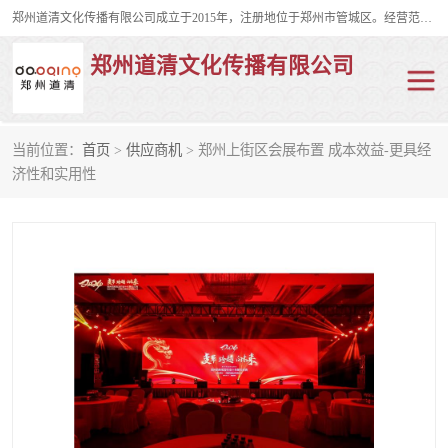
郑州道清文化传播有限公司成立于2015年，注册地位于郑州市管城区。经营范围包括会议及展览服务、庆典礼仪策划、企业形象策划、企业管理咨询、计算机图文设计、制作等。主要产品服务有：舞台桁架搭建，背景板搭建，灯光音响，雷亚舞台搭建、龙门架搭建、会议桌椅租赁、灯光音响租赁、空飘出租、气柱拱门租赁、喷绘写真制作、kt板制作。
郑州道清文化传播有限公司
当前位置：
首页
>
供应商机
> 郑州上街区会展布置 成本效益-更具经
舞台桁架搭建
雷亚架搭建
济性和实用性
启动道具
礼仪庆典
活动策划
truss架出租
kt板制作
场地布置
背景板搭建
雷亚舞台搭建
龙门架搭建
会议桌椅租赁