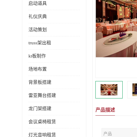
启动道具
礼仪庆典
活动策划
truss架出租
kt板制作
场地布置
背景板搭建
雷亚舞台搭建
龙门架搭建
产品描述
会议桌椅租赁
产品
灯光音响租赁