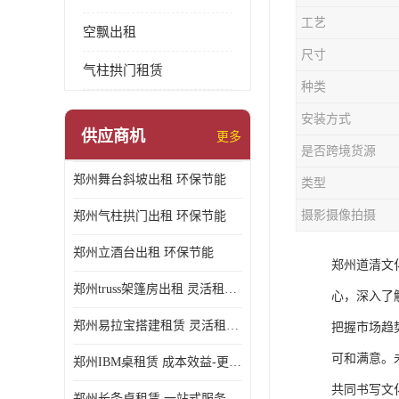
工艺
空飘出租
尺寸
气柱拱门租赁
种类
安装方式
供应商机
更多
是否跨境货源
郑州舞台斜坡出租 环保节能
类型
摄影摄像拍摄
郑州气柱拱门出租 环保节能
郑州立酒台出租 环保节能
郑州道清文
郑州truss架篷房出租 灵活租赁期限
心，深入了
郑州易拉宝搭建租赁 灵活租赁期限
把握市场趋
可和满意。
郑州IBM桌租赁 成本效益-更具经济性和实用性
共同书写文
郑州长条桌租赁 一站式服务