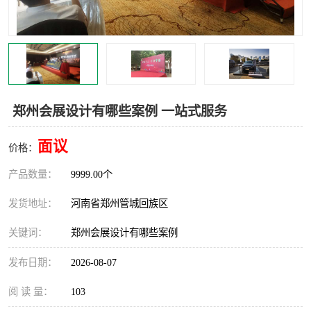
灯光音响租赁
空飘出租
气柱拱门租赁
喷绘写真制作
郑州会展设计有哪些案例 一站式服务
面议
价格：
产品数量：
9999.00个
发货地址：
河南省郑州管城回族区
关键词：
郑州会展设计有哪些案例
发布日期：
2026-08-07
阅 读 量：
103