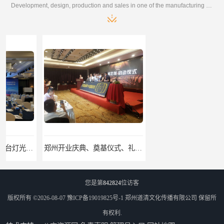
Development, design, production and sales in one of the manufacturing enterprises
郑州开业庆典、奠基仪式、礼仪庆典、活动策划执行
郑州展览物料租赁：桁架租赁，标准摊位租赁，舞台气球拱门租赁
您是第
842824
位访客
版权所有 ©2026-08-07
豫ICP备19019825号-1
郑州道清文化传播有限公司
保留所
有权利.