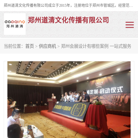
郑州道清文化传播有限公司成立于2015年，注册地位于郑州市管城区。经营范围包括会议及展览服务、庆典礼仪策划、企业形象策划、企业管理咨询、计算机图文设计、制作等。主要产品服务有：舞台桁架搭建，背景板搭建，灯光音响，雷亚舞台搭建、龙门架搭建、会议桌椅租赁、灯光音响租赁、空飘出租、气柱拱门租赁、喷绘写真制作、kt板制作。
郑州道清文化传播有限公司
当前位置：
首页
>
供应商机
> 郑州会展设计有哪些案例 一站式服务
舞台桁架搭建
雷亚架搭建
启动道具
礼仪庆典
活动策划
truss架出租
kt板制作
场地布置
背景板搭建
雷亚舞台搭建
龙门架搭建
会议桌椅租赁