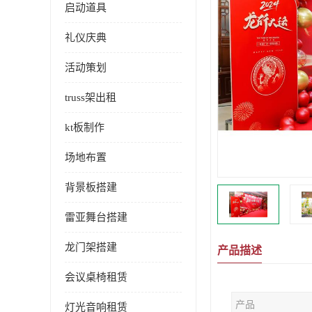
启动道具
礼仪庆典
活动策划
truss架出租
kt板制作
场地布置
背景板搭建
雷亚舞台搭建
龙门架搭建
产品描述
会议桌椅租赁
产品
灯光音响租赁