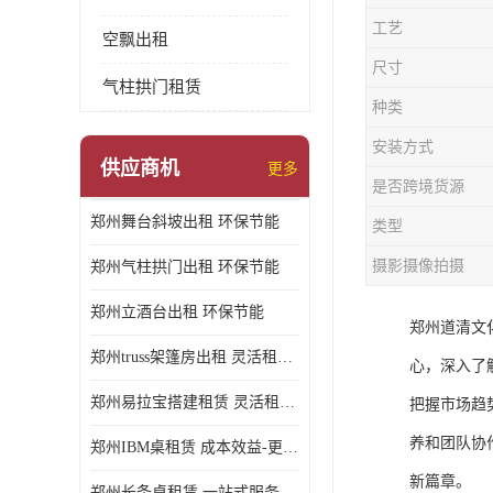
工艺
空飘出租
尺寸
气柱拱门租赁
种类
安装方式
供应商机
更多
是否跨境货源
郑州舞台斜坡出租 环保节能
类型
摄影摄像拍摄
郑州气柱拱门出租 环保节能
郑州立酒台出租 环保节能
郑州道清文
郑州truss架篷房出租 灵活租赁期限
心，深入了
郑州易拉宝搭建租赁 灵活租赁期限
把握市场趋
养和团队协
郑州IBM桌租赁 成本效益-更具经济性和实用性
新篇章。
郑州长条桌租赁 一站式服务