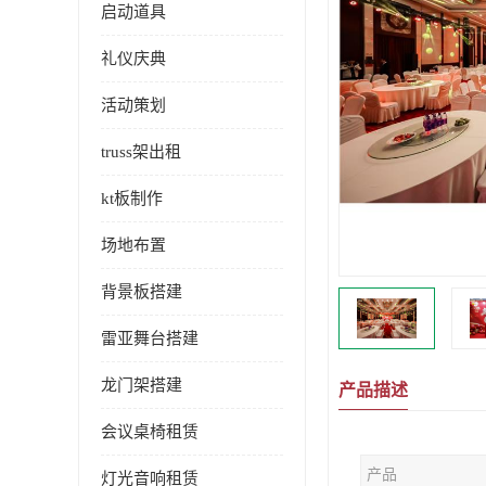
启动道具
礼仪庆典
活动策划
truss架出租
kt板制作
场地布置
背景板搭建
雷亚舞台搭建
龙门架搭建
产品描述
会议桌椅租赁
产品
灯光音响租赁