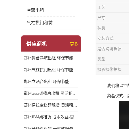
工艺
空飘出租
尺寸
气柱拱门租赁
种类
安装方式
供应商机
更多
是否跨境货源
郑州舞台斜坡出租 环保节能
类型
摄影摄像拍摄
郑州气柱拱门出租 环保节能
郑州立酒台出租 环保节能
我们将以*
郑州truss架篷房出租 灵活租赁期限
奠基仪式、
郑州易拉宝搭建租赁 灵活租赁期限
郑州IBM桌租赁 成本效益-更具经济性和实用性
郑州长条桌租赁 一站式服务