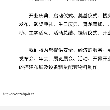
http://www.zzdqwh.cn