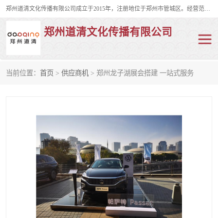
郑州道清文化传播有限公司成立于2015年，注册地位于郑州市管城区。经营范围包括会议及展览服务、庆典礼仪策划、企业形象策划、企业管理咨询、计算机图文设计、制作等。主要产品服务有：舞台桁架搭建，背景板搭建，灯光音响，雷亚舞台搭建、龙门架搭建、会议桌椅租赁、灯光音响租赁、空飘出租、气柱拱门租赁、喷绘写真制作、kt板制作。
郑州道清文化传播有限公司
当前位置：
首页
>
供应商机
> 郑州龙子湖展会搭建 一站式服务
舞台桁架搭建
雷亚架搭建
启动道具
礼仪庆典
活动策划
truss架出租
kt板制作
场地布置
背景板搭建
雷亚舞台搭建
龙门架搭建
会议桌椅租赁