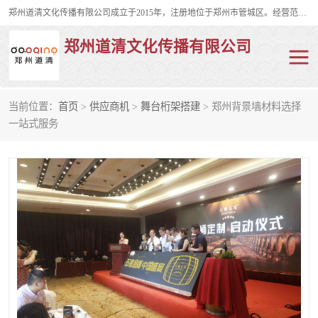
郑州道清文化传播有限公司成立于2015年，注册地位于郑州市管城区。经营范围包括会议及展览服务、庆典礼仪策划、企业形象策划、企业管理咨询、计算机图文设计、制作等。主要产品服务有：舞台桁架搭建，背景板搭建，灯光音响，雷亚舞台搭建、龙门架搭建、会议桌椅租赁、灯光音响租赁、空飘出租、气柱拱门租赁、喷绘写真制作、kt板制作。
郑州道清文化传播有限公司
当前位置：
首页
>
供应商机
>
舞台桁架搭建
> 郑州背景墙材料选择
舞台桁架搭建
雷亚架搭建
一站式服务
启动道具
礼仪庆典
活动策划
truss架出租
kt板制作
场地布置
背景板搭建
雷亚舞台搭建
龙门架搭建
会议桌椅租赁