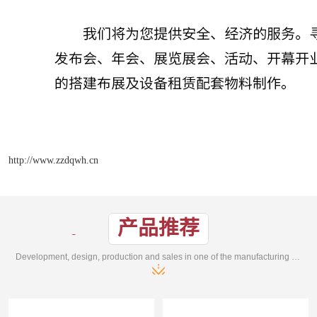
http://www.zzdqwh.cn
产品推荐
Development, design, production and sales in one of the manufacturing enterprises