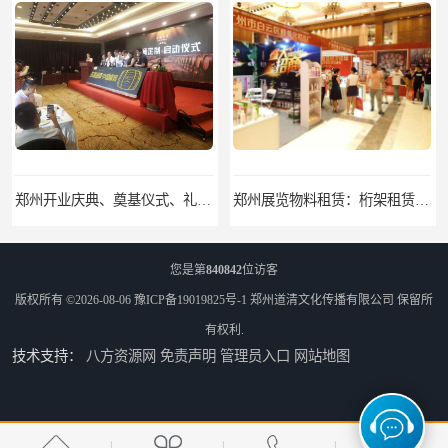
郑州开业庆典、奠基仪式、礼仪庆典、活动策划执行
郑州展览物料租赁：桁架租赁，标准摊位租赁，舞台气球拱门租赁
您是第
840842
位访客
版权所有 ©2026-08-06
豫ICP备19019825号-1
郑州道清文化传播有限公司
保留所
有权利.
技术支持：
八方资源网
免责声明
管理员入口
网站地图