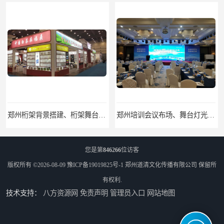
郑州培训会议布场、舞台灯光音响LED屏、桁架舞台木质背板
郑州开业庆典、奠基仪式、礼仪庆典、活动策划执行
您是第
846266
位访客
版权所有 ©2026-08-09
豫ICP备19019825号-1
郑州道清文化传播有限公司
保留所
有权利.
技术支持：
八方资源网
免责声明
管理员入口
网站地图