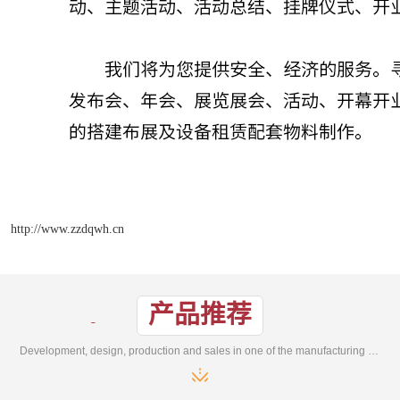
http://www.zzdqwh.cn
产品推荐
Development, design, production and sales in one of the manufacturing enterprises