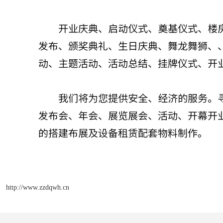
http://www.zzdqwh.cn