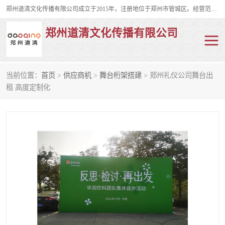
郑州道清文化传播有限公司成立于2015年，注册地位于郑州市管城区。经营范围包括会议及展览服务、庆典礼仪策划、企业形象策划、企业管理咨询、计算机图文设计、制作等。主要产品服务有：舞台桁架搭建，背景板搭建，灯光音响，雷亚舞台搭建、龙门架搭建、会议桌椅租赁、灯光音响租赁、空飘出租、气柱拱门租赁、喷绘写真制作、kt板制作。
郑州道清文化传播有限公司
当前位置：
首页
>
供应商机
>
舞台桁架搭建
> 郑州礼仪公司舞台出
舞台桁架搭建
雷亚架搭建
租 高度定制化
启动道具
礼仪庆典
活动策划
truss架出租
kt板制作
场地布置
背景板搭建
雷亚舞台搭建
龙门架搭建
会议桌椅租赁