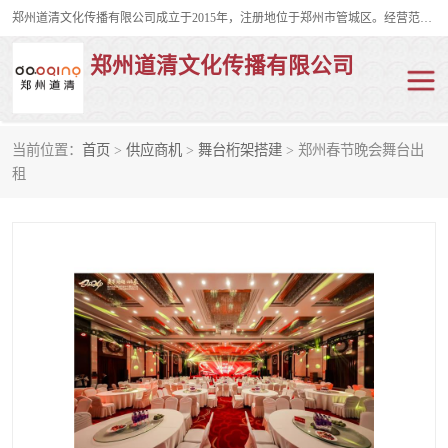
郑州道清文化传播有限公司成立于2015年，注册地位于郑州市管城区。经营范围包括会议及展览服务、庆典礼仪策划、企业形象策划、企业管理咨询、计算机图文设计、制作等。主要产品服务有：舞台桁架搭建，背景板搭建，灯光音响，雷亚舞台搭建、龙门架搭建、会议桌椅租赁、灯光音响租赁、空飘出租、气柱拱门租赁、喷绘写真制作、kt板制作。
郑州道清文化传播有限公司
当前位置：
首页
>
供应商机
>
舞台桁架搭建
> 郑州春节晚会舞台出
舞台桁架搭建
雷亚架搭建
租
启动道具
礼仪庆典
活动策划
truss架出租
kt板制作
场地布置
背景板搭建
雷亚舞台搭建
龙门架搭建
会议桌椅租赁