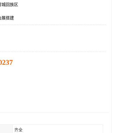
管城回族区
会展搭建
0237
齐全