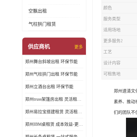
颜色
空飘出租
服务类型
气柱拱门租赁
适用场地
更多服务2
供应商机
更多
工艺
郑州舞台斜坡出租 环保节能
设计内容
可租售地
郑州气柱拱门出租 环保节能
郑州立酒台出租 环保节能
郑州道清文
郑州truss架篷房出租 灵活租赁期限
素养、推动
郑州易拉宝搭建租赁 灵活租赁期限
们的团队不
郑州IBM桌租赁 成本效益-更具经济性和实用性
郑州长条桌租赁 一站式服务