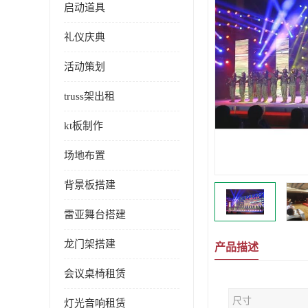
启动道具
礼仪庆典
活动策划
truss架出租
kt板制作
场地布置
背景板搭建
雷亚舞台搭建
龙门架搭建
产品描述
会议桌椅租赁
尺寸
灯光音响租赁