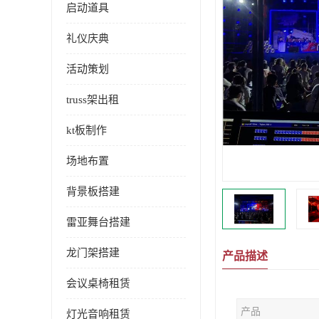
启动道具
礼仪庆典
活动策划
truss架出租
kt板制作
场地布置
背景板搭建
雷亚舞台搭建
龙门架搭建
产品描述
会议桌椅租赁
产品
灯光音响租赁