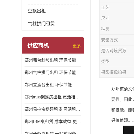
工艺
空飘出租
尺寸
气柱拱门租赁
种类
安装方式
供应商机
更多
是否跨境货源
郑州舞台斜坡出租 环保节能
类型
摄影摄像拍摄
郑州气柱拱门出租 环保节能
郑州立酒台出租 环保节能
郑州道清文
郑州truss架篷房出租 灵活租赁期限
要性。因此
郑州易拉宝搭建租赁 灵活租赁期限
和技能，能
好价值观。
郑州IBM桌租赁 成本效益-更具经济性和实用性
郑州长条桌租赁 一站式服务