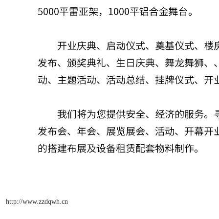
http://www.zzdqwh.cn