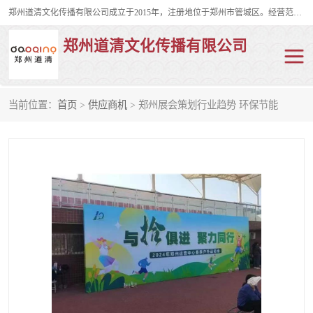
郑州道清文化传播有限公司成立于2015年，注册地位于郑州市管城区。经营范围包括会议及展览服务、庆典礼仪策划、企业形象策划、企业管理咨询、计算机图文设计、制作等。主要产品服务有：舞台桁架搭建，背景板搭建，灯光音响，雷亚舞台搭建、龙门架搭建、会议桌椅租赁、灯光音响租赁、空飘出租、气柱拱门租赁、喷绘写真制作、kt板制作。
郑州道清文化传播有限公司
当前位置：
首页
>
供应商机
> 郑州展会策划行业趋势 环保节能
舞台桁架搭建
雷亚架搭建
启动道具
礼仪庆典
活动策划
truss架出租
kt板制作
场地布置
背景板搭建
雷亚舞台搭建
龙门架搭建
会议桌椅租赁