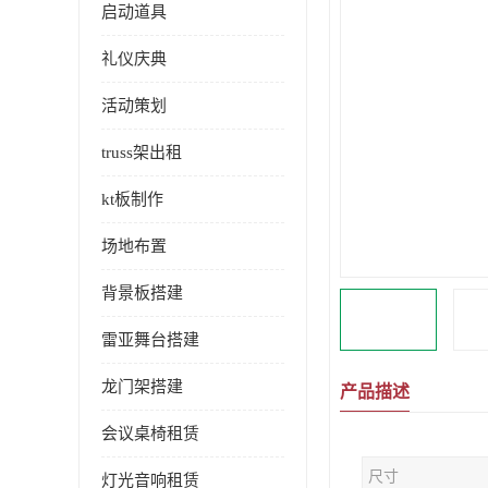
启动道具
礼仪庆典
活动策划
truss架出租
kt板制作
场地布置
背景板搭建
雷亚舞台搭建
龙门架搭建
产品描述
会议桌椅租赁
尺寸
灯光音响租赁