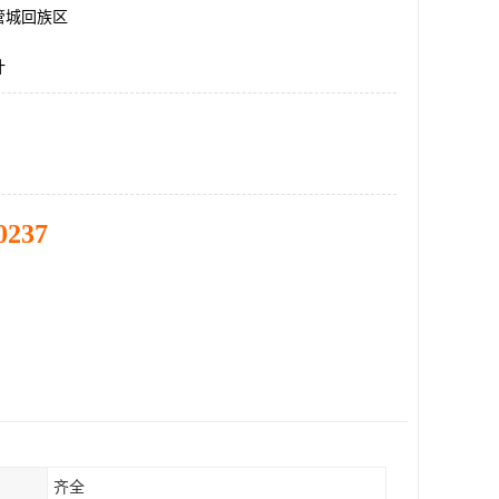
管城回族区
计
0237
齐全