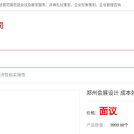
郑州道清文化传播有限公司成立于2015年，注册地位于郑州市管城区。经营范围包括会议及展览服务、庆典礼仪策划、企业形象策划、企业管理咨询、计算机图文设计、制作等。主要产品服务有：舞台桁架搭建，背景板搭建，灯光音响，雷亚舞台搭建、龙门架搭建、会议桌椅租赁、灯光音响租赁、空飘出租、气柱拱门租赁、喷绘写真制作、kt板制作。
司
企业视频
公司介绍
公司动态
经济性和实用性
郑州会展设计 成本
面议
价格：
产品数量：
9999.00个